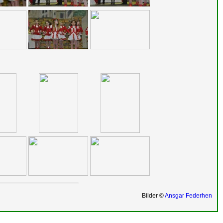
Bilder ©
Ansgar Federhen