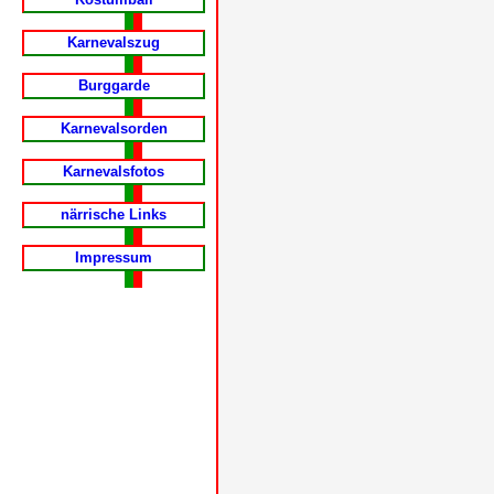
Karnevalszug
Burggarde
Karnevalsorden
Karnevalsfotos
närrische Links
Impressum