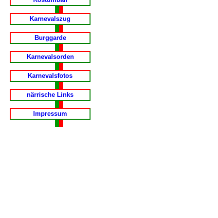
Karnevalszug
Burggarde
Karnevalsorden
Karnevalsfotos
närrische Links
Impressum