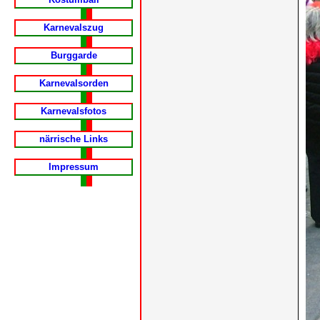
Karnevalszug
Burggarde
Karnevalsorden
Karnevalsfotos
närrische Links
Impressum