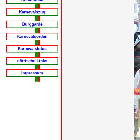
Karnevalszug
Burggarde
Karnevalsorden
Karnevalsfotos
närrische Links
Impressum