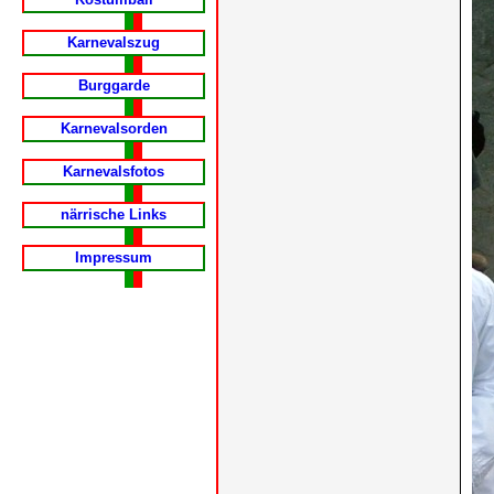
Karnevalszug
Burggarde
Karnevalsorden
Karnevalsfotos
närrische Links
Impressum